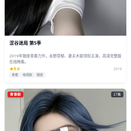
涩谷迷局 第5季
2019年银座青春力作，永野芽郁、妻夫木聪领衔主演，高清完整版
在线畅看。
9.6
2019
青春
电视剧
银座
青春剧
27集