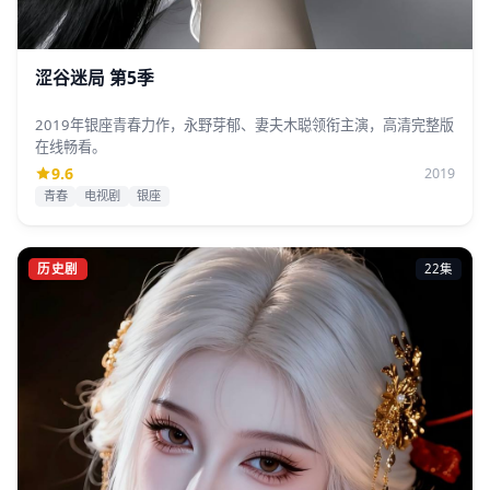
涩谷迷局 第5季
2019年银座青春力作，永野芽郁、妻夫木聪领衔主演，高清完整版
在线畅看。
9.6
2019
青春
电视剧
银座
历史剧
22集