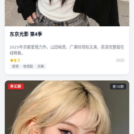
东京光影 第4季
2025年京都爱情力作，山田裕贵、广濑铃领衔主演，高清完整版在
线畅看。
8.1
2025
爱情
电视剧
京都
奇幻剧
第16期