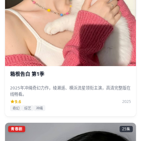
箱根告白 第1季
2025年冲绳奇幻力作，绫濑遥、横浜流星领衔主演，高清完整版在
线畅看。
9.6
2025
奇幻
综艺
冲绳
青春剧
25集