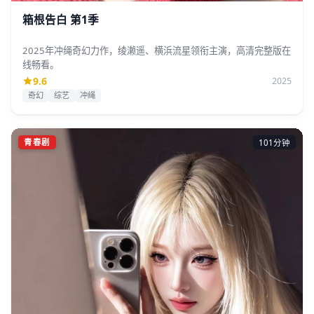
箱根告白 第1季
2025年冲绳奇幻力作，绫濑遥、横浜流星领衔主演，高清完整版在
线畅看。
9.6
2025
奇幻
综艺
冲绳
青春剧
101分钟