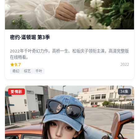
密约·道顿堀 第3季
2022年千叶奇幻力作，高桥一生、松坂庆子领衔主演，高清完整版
在线畅看。
9.7
2022
奇幻
综艺
千叶
爱情剧
34集