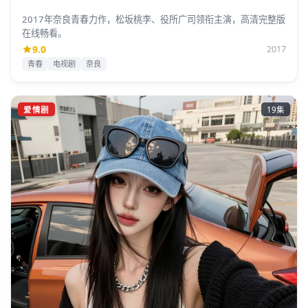
2017年奈良青春力作，松坂桃李、役所广司领衔主演，高清完整版
在线畅看。
9.0
2017
青春
电视剧
奈良
爱情剧
19集