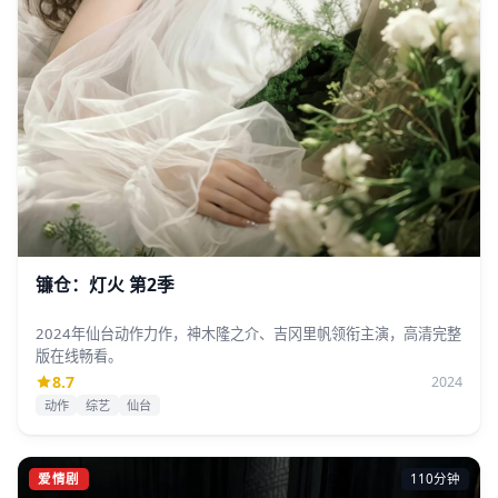
镰仓：灯火 第2季
2024年仙台动作力作，神木隆之介、吉冈里帆领衔主演，高清完整
版在线畅看。
8.7
2024
动作
综艺
仙台
爱情剧
110分钟