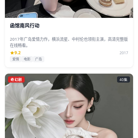
函馆南风行动
2017年广岛爱情力作，横浜流星、中村伦也领衔主演，高清完整版
在线畅看。
9.2
2017
爱情
电影
广岛
奇幻剧
40集