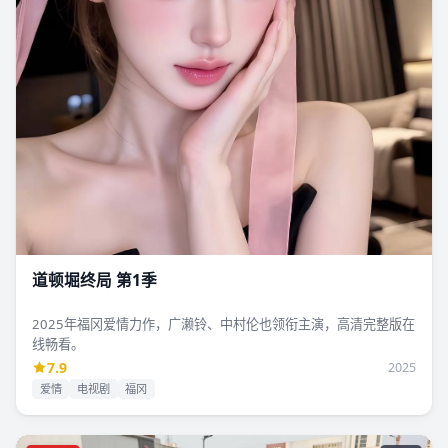
道顿堀终局 第1季
2025年福冈爱情力作，广濑铃、中村伦也领衔主演，高清完整版在
线畅看。
7.9
2025
爱情
电视剧
福冈