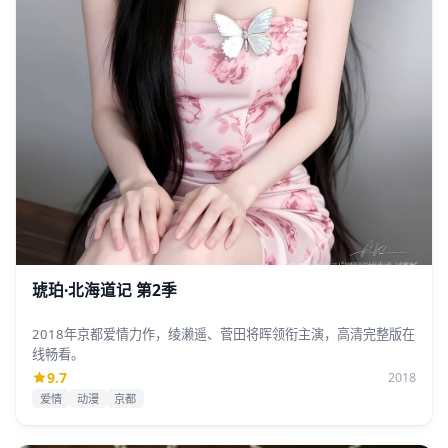
琥珀·北海道记 第2季
2018年京都爱情力作，绫濑遥、菅田将晖领衔主演，高清完整版在
线畅看。
9.7
2018
爱情
动漫
京都